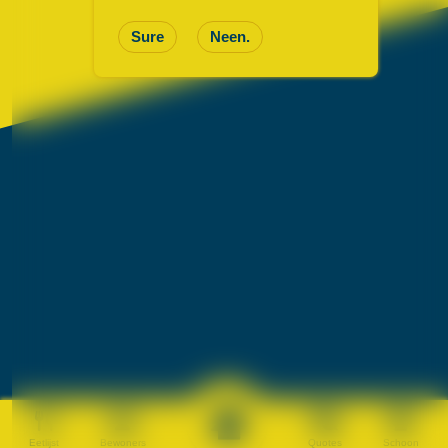
Sure
Neen.
Eetlijst
Bewoners
Quotes
Schoon