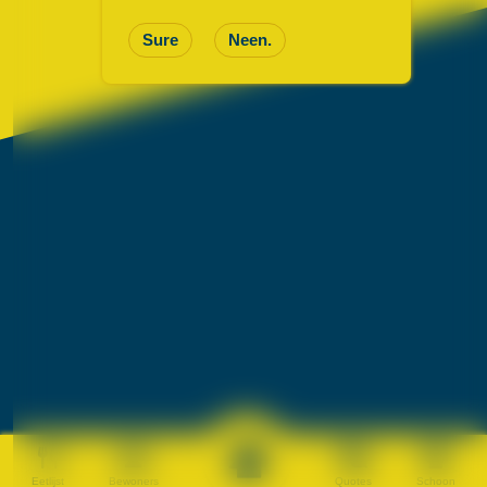
Sure
Neen.
Eetlijst
Bewoners
Quotes
Schoon